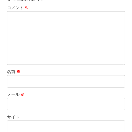
ゲ
コメント
※
ー
シ
ョ
ン
名前
※
メール
※
サイト