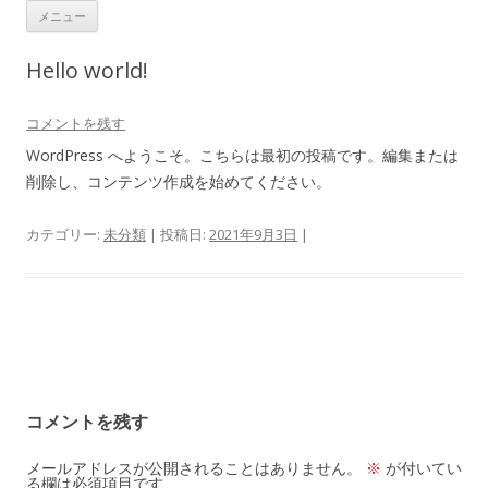
コ
(株)ケイツー・ネットワークス
ネットワークのK2-Networks Inc.
メニュー
ン
テ
ン
Hello world!
ツ
へ
ス
キ
コメントを残す
ッ
プ
WordPress へようこそ。こちらは最初の投稿です。編集または
削除し、コンテンツ作成を始めてください。
カテゴリー:
未分類
| 投稿日:
2021年9月3日
|
投
稿
コメントを残す
ナ
ビ
メールアドレスが公開されることはありません。
※
が付いてい
る欄は必須項目です