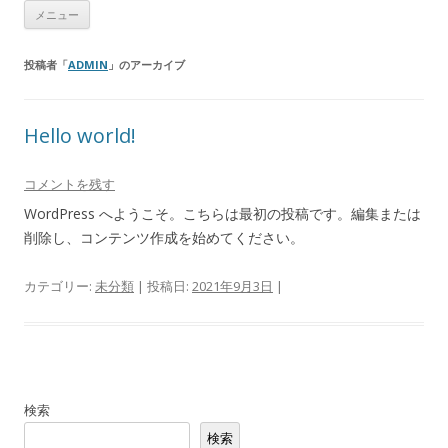
コ
(株)ケイツー・ネットワークス
ネットワークのK2-Networks Inc.
メニュー
ン
テ
ン
ツ
投稿者「
ADMIN
」のアーカイブ
へ
ス
キ
ッ
Hello world!
プ
コメントを残す
WordPress へようこそ。こちらは最初の投稿です。編集または
削除し、コンテンツ作成を始めてください。
カテゴリー:
未分類
| 投稿日:
2021年9月3日
|
検索
検索